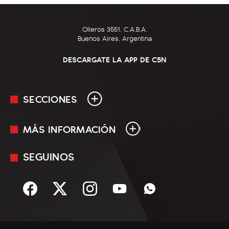
Olleros 3551, C.A.B.A.
Buenos Aires, Argentina
DESCARGATE LA APP DE C5N
SECCIONES
MÁS INFORMACIÓN
En Vivo
Minuto Uno
SEGUINOS
Mediakit
Política
Términos y condiciones
Sociedad
Rss
Economía
Enfoque