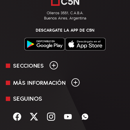
Olleros 3551, C.A.B.A.
Buenos Aires, Argentina
DESCARGATE LA APP DE C5N
SECCIONES
MÁS INFORMACIÓN
En Vivo
Minuto Uno
SEGUINOS
Mediakit
Política
Términos y condiciones
Sociedad
Rss
Economía