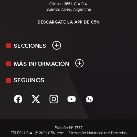
Olleros 3551, C.A.B.A.
Buenos Aires, Argentina
DESCARGATE LA APP DE C5N
SECCIONES
MÁS INFORMACIÓN
En Vivo
Minuto Uno
SEGUINOS
Mediakit
Política
Términos y condiciones
Sociedad
Rss
Economía
Enfoque
Edición Nº 1737
C5N Autos
TELEPIU S.A. |© 2021 C5N.com - Dirección Nacional del Derecho