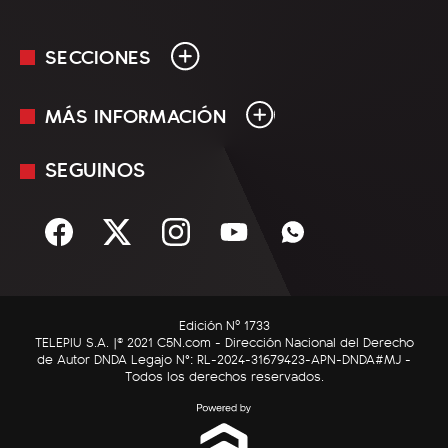
SECCIONES
MÁS INFORMACIÓN
En Vivo
Minuto Uno
SEGUINOS
Mediakit
Política
Términos y condiciones
Sociedad
Rss
Economía
Enfoque
Edición Nº 1733
C5N Autos
TELEPIU S.A. |© 2021 C5N.com - Dirección Nacional del Derecho
de Autor DNDA Legajo N°: RL-2024-31679423-APN-DNDA#MJ -
RatingCero
Todos los derechos reservados.
Deportes
Lifestyle