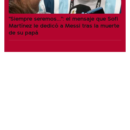
"Siempre seremos...": el mensaje que Sofi
Martínez le dedicó a Messi tras la muerte
de su papá