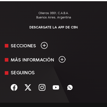
Olleros 3551, C.A.B.A.
Buenos Aires, Argentina
DESCARGATE LA APP DE C5N
SECCIONES
MÁS INFORMACIÓN
En Vivo
Minuto Uno
SEGUINOS
Mediakit
Política
Términos y condiciones
Sociedad
Rss
Economía
Enfoque