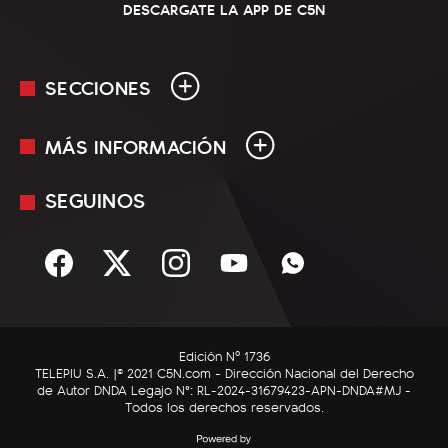
DESCARGATE LA APP DE C5N
SECCIONES
MÁS INFORMACIÓN
En Vivo
Minuto Uno
SEGUINOS
Mediakit
Política
Términos y condiciones
Sociedad
Rss
Economía
Enfoque
Edición Nº 1736
C5N Autos
TELEPIU S.A. |© 2021 C5N.com - Dirección Nacional del Derecho
de Autor DNDA Legajo N°: RL-2024-31679423-APN-DNDA#MJ -
RatingCero
Todos los derechos reservados.
Deportes