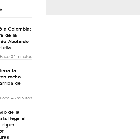
S
gó a Colombia:
rá de la
 de Abelardo
riella
Hace 34 minutos
ierra la
on racha
 arriba de
Hace 46 minutos
aso de la
sis llega el
: rigen
or
uras