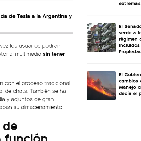
extremas
ada de Tesla a la Argentina y
El Senado
verde a l
régimen 
incluidos
 vez los usuarios podrán
Propiedad
sin tener
torial multimedia
El Gobier
cambios 
 con el proceso tradicional
Manejo d
ial de chats. También se ha
decía el 
dia y adjuntos de gran
ltaban su almacenamiento.
 de
 función