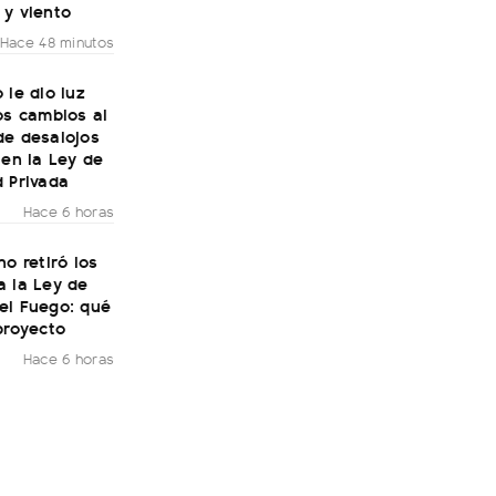
 y viento
Hace 48 minutos
 le dio luz
os cambios al
de desalojos
 en la Ley de
 Privada
Hace 6 horas
no retiró los
a la Ley de
el Fuego: qué
proyecto
Hace 6 horas