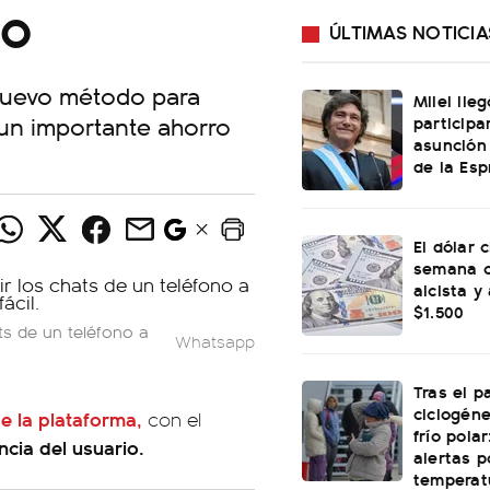
so
ÚLTIMAS NOTICIA
 nuevo método para
Milei lle
 un importante ahorro
participa
asunción
de la Esp
El dólar c
semana c
alcista y
$1.500
ts de un teléfono a
Whatsapp
Tras el p
ciclogéne
e la plataforma,
con el
frío polar
ncia del usuario.
alertas p
temperat