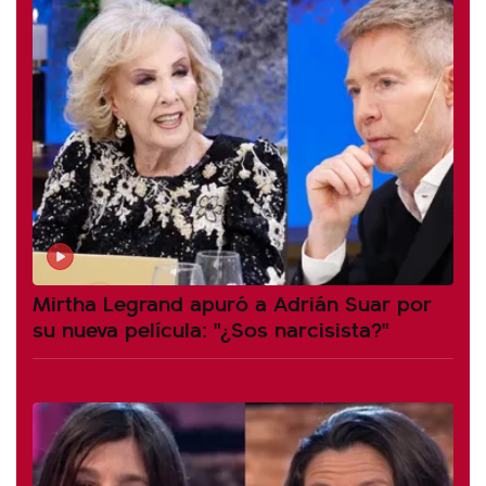
Mirtha Legrand apuró a Adrián Suar por
su nueva película: "¿Sos narcisista?"