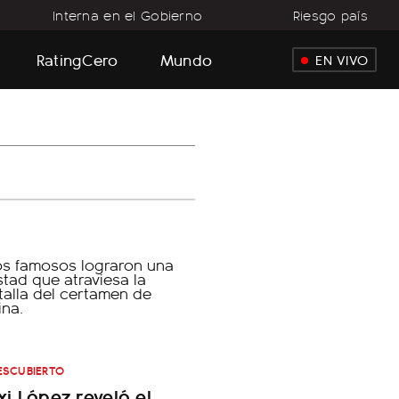
Interna en el Gobierno
Riesgo país
RatingCero
Mundo
EN VIVO
ESCUBIERTO
i López reveló el