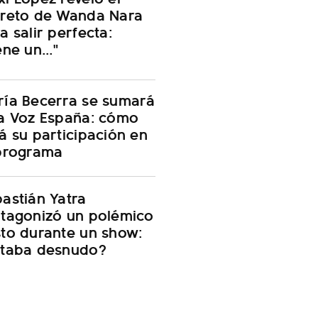
creto de Wanda Nara
a salir perfecta:
ene un..."
ía Becerra se sumará
a Voz España: cómo
á su participación en
programa
astián Yatra
tagonizó un polémico
to durante un show:
staba desnudo?