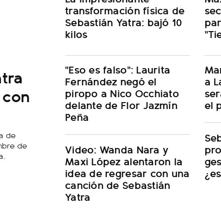
transformación física de
se
Sebastián Yatra: bajó 10
par
kilos
"Ti
"Eso es falso": Laurita
Mar
tra
Fernández negó el
a L
 con
piropo a Nico Occhiato
ser
delante de Flor Jazmín
el 
Peña
a de
Seb
umbre de
Video: Wanda Nara y
pro
a.
Maxi López alentaron la
ges
idea de regresar con una
¿e
canción de Sebastián
Yatra