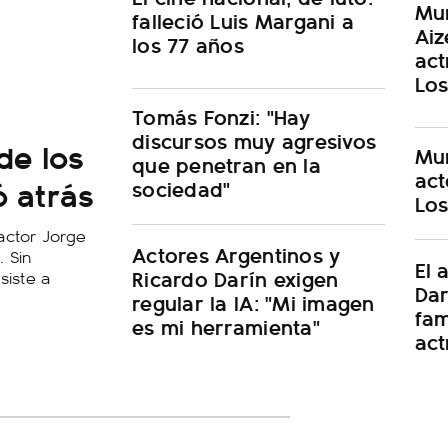
Mur
falleció Luis Margani a
Aiz
los 77 años
act
Los
Tomás Fonzi: "Hay
discursos muy agresivos
de los
Mu
que penetran en la
act
ó atrás
sociedad"
Los
actor Jorge
Actores Argentinos y
. Sin
El 
Ricardo Darín exigen
siste a
Dar
regular la IA: "Mi imagen
fam
es mi herramienta"
act