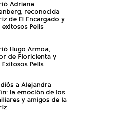
ió Adriana
enberg, reconocida
riz de El Encargado y
 exitosos Pells
rió Hugo Armoa,
or de Floricienta y
 Exitosos Pells
adiós a Alejandra
ín: la emoción de los
iliares y amigos de la
riz