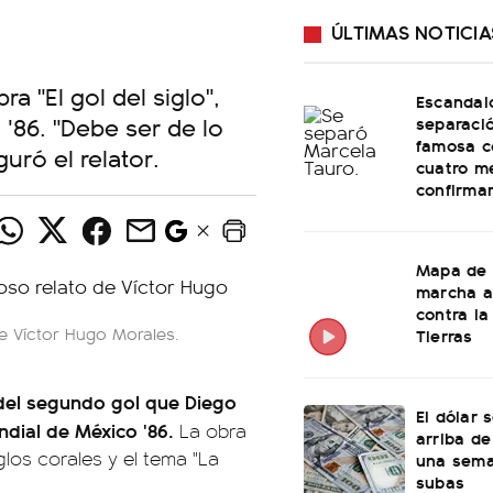
ÚLTIMAS NOTICIA
a "El gol del siglo",
Escandal
 '86. "Debe ser de lo
separaci
famosa c
uró el relator.
cuatro m
confirma
Mapa de 
marcha a
contra la
e Víctor Hugo Morales.
Tierras
 del segundo gol que Diego
El dólar 
dial de México '86.
La obra
arriba de
glos corales y el tema "La
una sema
subas