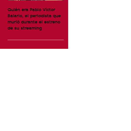
Quién era Pablo Víctor
Balario, el periodista que
murió durante el estreno
de su streaming