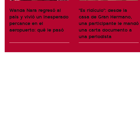
Wanda Nara regresó al
"Es ridículo": desde la
país y vivió un inesperado
casa de Gran Hermano,
percance en el
una participante le mandó
aeropuerto: qué le pasó
una carta documento a
una periodista