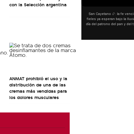
con la Selección argentina
San Cayetano 📿: la fe venci
fieles ya esperan bajo la lluvi
día del patrono del pan y del 
personas acampan en Liniers
y pedir. 🎙️ @bernard
ANMAT prohibió el uso y la
distribución de una de las
cremas más vendidas para
los dolores musculares