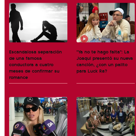
Escandalosa separación
"Ya no te hago falta": La
de una famosa
Joaqui presentó su nueva
conductora a cuatro
canción, ¿con un palito
meses de confirmar su
para Luck Ra?
romance