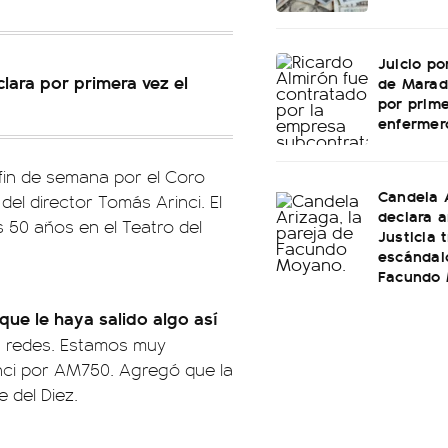
Juicio po
lara por primera vez el
de Marad
por prime
enfermer
e fin de semana por el Coro
Candela 
el director Tomás Arinci. El
declara a
 50 años en el Teatro del
Justicia t
escándal
Facundo
 que le haya salido algo así
s redes. Estamos muy
nci por AM750. Agregó que la
 del Diez.