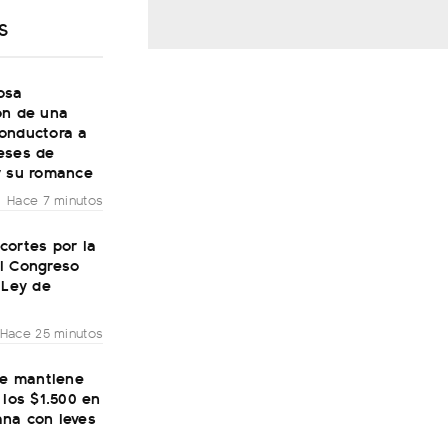
S
osa
ón de una
onductora a
eses de
r su romance
Hace 7 minutos
cortes por la
l Congreso
 Ley de
Hace 25 minutos
se mantiene
 los $1.500 en
na con leves