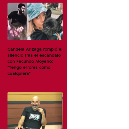
Candela Arizaga rompió el
silencio tras el escándalo
con Facundo Moyano:
"Tengo errores como
cualquiera"