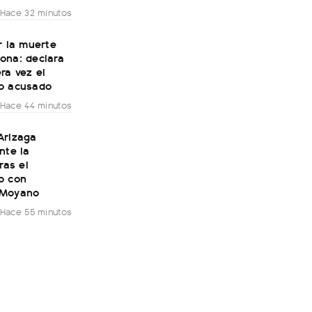
Hace 32 minutos
r la muerte
ona: declara
ra vez el
o acusado
Hace 44 minutos
Arizaga
nte la
ras el
o con
 Moyano
Hace 55 minutos