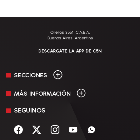
Olleros 3551, C.A.B.A.
Buenos Aires, Argentina
DESCARGATE LA APP DE C5N
SECCIONES
MÁS INFORMACIÓN
En Vivo
Minuto Uno
SEGUINOS
Mediakit
Política
Términos y condiciones
Sociedad
Rss
Economía