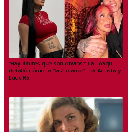
"Hay límites que son obvios": La Joaqui
detalló cómo la "lastimaron" Tuli Acosta y
Luck Ra