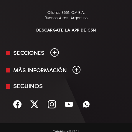
Olleros 3551, C.A.B.A.
Buenos Aires, Argentina
DESCARGATE LA APP DE C5N
SECCIONES
MÁS INFORMACIÓN
En Vivo
Minuto Uno
SEGUINOS
Mediakit
Política
Términos y condiciones
Sociedad
Rss
Economía
Enfoque
Edición Nº 1734