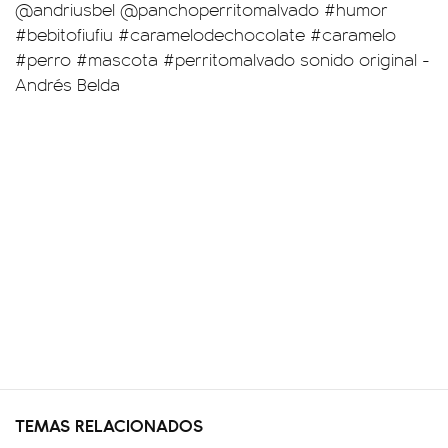
@andriusbel
@panchoperritomalvado
#humor
#bebitofiufiu
#caramelodechocolate
#caramelo
#perro
#mascota
#perritomalvado
sonido original -
Andrés Belda
TEMAS RELACIONADOS