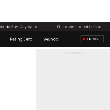
Día de San Cayetano
El pronóstico del tiempo
RatingCero
Mundo
EN VIVO