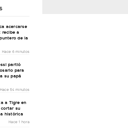
S
ca acercarse
: recibe a
 puntero de la
Hace 6 minutos
ssi partió
osario para
 a su papá
Hace 54 minutos
ita a Tigre en
 cortar su
a histórica
Hace 1 hora