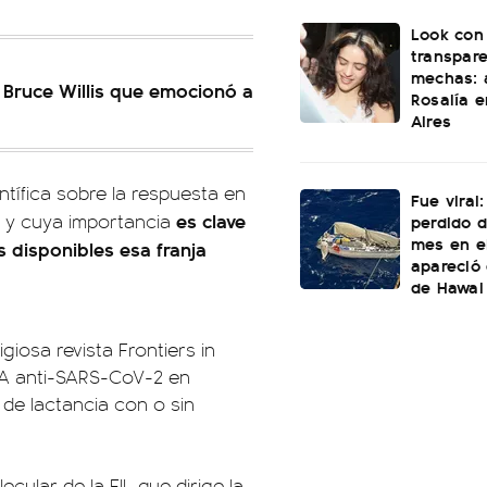
Look con
transpare
mechas: a
 Bruce Willis que emocionó a
Rosalía 
Aires
ntífica sobre la respuesta en
Fue viral
es clave
s y cuya importancia
perdido 
mes en e
 disponibles esa franja
apareció 
de Hawai
giosa revista Frontiers in
IgA anti-SARS-CoV-2 en
de lactancia con o sin
cular de la FIL que dirige la