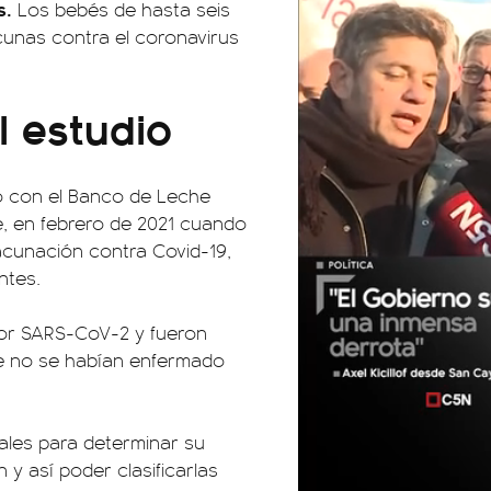
s.
Los bebés de hasta seis
cunas contra el coronavirus
l estudio
vo con el Banco de Leche
e, en febrero de 2021 cuando
acunación contra Covid-19,
ntes.
por SARS-CoV-2 y fueron
e no se habían enfermado
ales para determinar su
 y así poder clasificarlas
01:05
01:29