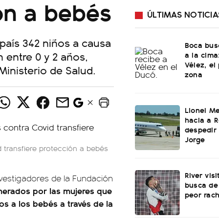
ión a bebés
ÚLTIMAS NOTICIA
 país 342 niños a causa
Boca bus
n entre 0 y 2 años,
a la cima
Vélez, el
Ministerio de Salud.
zona
Lionel Me
hacia a R
despedir
Jorge
transfiere protección a bebés
River vis
nvestigadores de la Fundación
busca de
nerados por las mujeres que
peor rach
os a los bebés a través de la