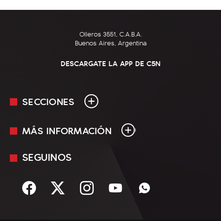
Olleros 3551, C.A.B.A.
Buenos Aires, Argentina
DESCARGATE LA APP DE C5N
SECCIONES
MÁS INFORMACIÓN
En Vivo
Minuto Uno
SEGUINOS
Mediakit
Política
Términos y condiciones
Sociedad
Rss
Economía
Enfoque