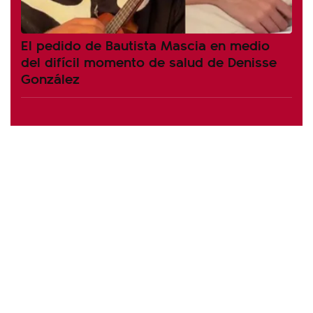
El pedido de Bautista Mascia en medio
del difícil momento de salud de Denisse
González