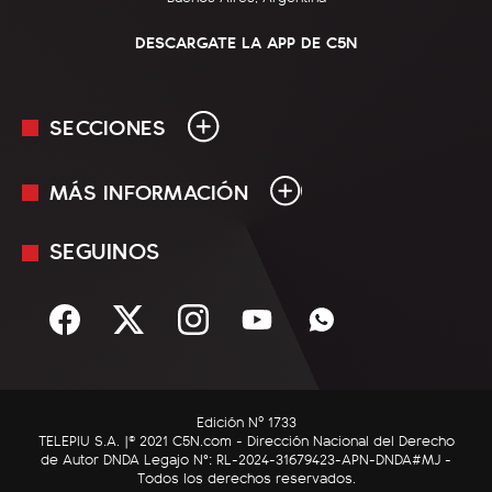
DESCARGATE LA APP DE C5N
SECCIONES
MÁS INFORMACIÓN
En Vivo
Minuto Uno
SEGUINOS
Mediakit
Política
Términos y condiciones
Sociedad
Rss
Economía
Enfoque
Edición Nº 1733
C5N Autos
TELEPIU S.A. |© 2021 C5N.com - Dirección Nacional del Derecho
de Autor DNDA Legajo N°: RL-2024-31679423-APN-DNDA#MJ -
RatingCero
Todos los derechos reservados.