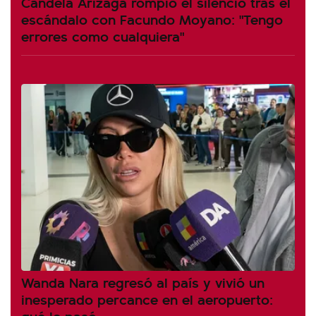
Candela Arizaga rompió el silencio tras el
escándalo con Facundo Moyano: "Tengo
errores como cualquiera"
Wanda Nara regresó al país y vivió un
inesperado percance en el aeropuerto:
qué le pasó