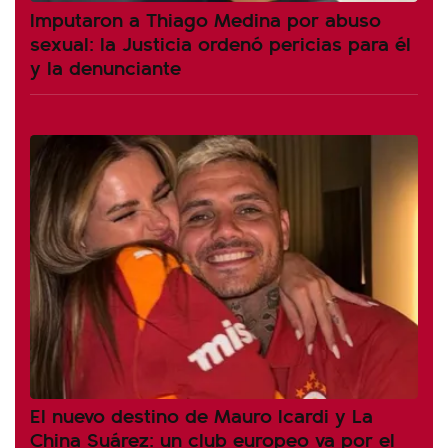
Imputaron a Thiago Medina por abuso
sexual: la Justicia ordenó pericias para él
y la denunciante
El nuevo destino de Mauro Icardi y La
China Suárez: un club europeo va por el