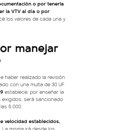
ocumentación o por tenerla
r la VTV al día o por
é los valores de cada una y
por manejar
o
e haber realizado la revisión
nado con una multa de 30 UF
49
establece, por enseñar la
s exigidos, será sancionado
las 5.000.
de velocidad establecidos,
.
La misma irá desde los