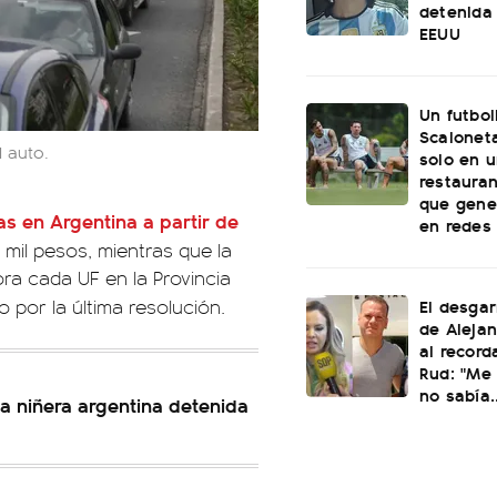
detenida 
EEUU
Un futbol
Scaloneta
l auto.
solo en u
restauran
que gene
as en Argentina a partir de
en redes
mil pesos, mientras que la
ra cada UF en la Provincia
El desgar
o por la última resolución.
de Alejan
al record
Rud: "Me 
no sabía..
la niñera argentina detenida