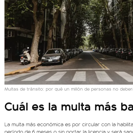
Multas de tránsito: por qué un millón de personas no debe
Cuál es la multa más b
La multa más económica es por circular con la habilit
período de 6 meses o sin portar la licencia y será s