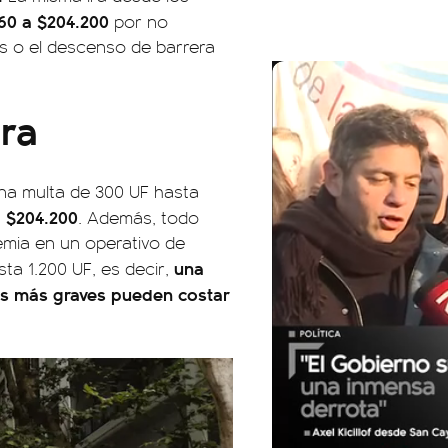
60 a $204.200
por no
os o el descenso de barrera
ara
una multa de 300 UF hasta
a $204.200
. Además, todo
lemia en un operativo de
una
ta 1.200 UF, es decir,
tas más graves pueden costar