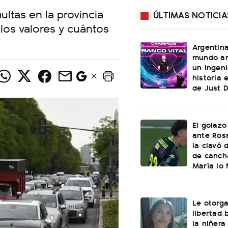
ultas en la provincia
ÚLTIMAS NOTICIA
los valores y cuántos
Argentin
mundo an
un ingeni
historia 
de Just 
El golazo
ante Rosa
la clavó 
de canch
María lo f
Le otorga
libertad 
la niñera