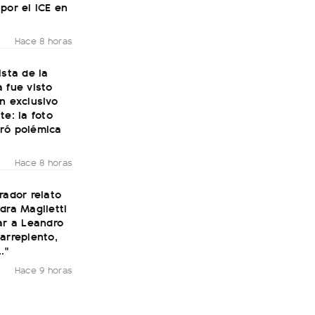
por el ICE en
Hace 8 horas
ista de la
 fue visto
n exclusivo
te: la foto
ró polémica
Hace 8 horas
rador relato
dra Maglietti
ar a Leandro
arrepiento,
."
Hace 9 horas