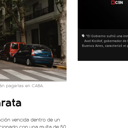
01:05
01:29
🗣️ "El Gobierno sufrió una inmensa derrota" 🎙️
San Cayetano: Jorge García Cu
Axel Kicillof, gobernador de la Provincia de
miles de peregrinos en Liniers
Buenos Aires, caracterizó el proyecto de Ley
de Buenos Aires destacó la fo
de Inviolabilidad de la Propiedad Privada
multitud de peregrinos que ac
como "una lista sábana con temas nefastos"
agua y soportó las bajas tempe
y destacó "la movilización popular". 📌 La
últimos días: "Son dificultade
declaración fue desde el santuario de San
ser superadas por la fe". @be
Cayetano, donde también advirtió que "la
sociedad no solo sufre porque no llega sino
que también está endeudada".
rán pagarlas en CABA.
arata
ación vencida dentro de un
ancionado con una multa de 50