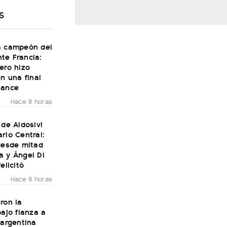
S
a campeón del
te Francia:
ero hizo
en una final
Dance
Hace 8 horas
 de Aldosivi
rio Central:
desde mitad
a y Ángel Di
elicitó
Hace 8 horas
ron la
bajo fianza a
 argentina