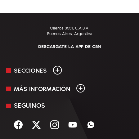
Olleros 3551, C.A.B.A.
Buenos Aires, Argentina
DESCARGATE LA APP DE C5N
SECCIONES
MÁS INFORMACIÓN
En Vivo
Minuto Uno
SEGUINOS
Mediakit
Política
Términos y condiciones
Sociedad
Rss
Economía