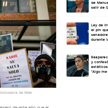
de Manuel
salir de
Ley de In
el pin qu
senadore
durante l
Reaparec
y confesó
estéticos
"Algo me
otosierra de Milei.
ebrero de este año que el