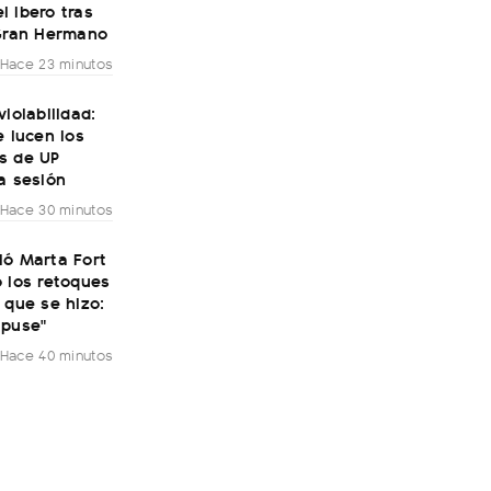
 Ibero tras
 Gran Hermano
Hace 23 minutos
violabilidad:
e lucen los
s de UP
a sesión
Hace 30 minutos
ió Marta Fort
 los retoques
 que se hizo:
 puse"
Hace 40 minutos