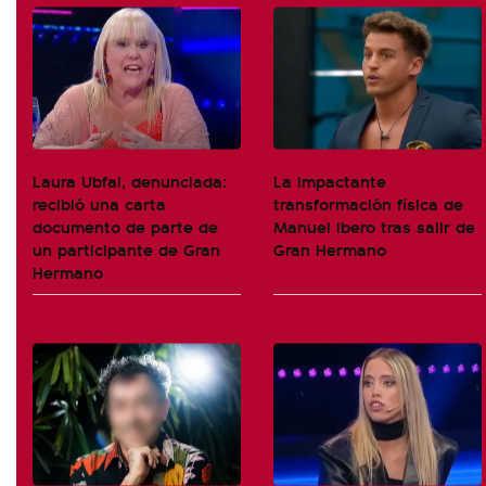
Laura Ubfal, denunciada:
La impactante
recibió una carta
transformación física de
documento de parte de
Manuel Ibero tras salir de
un participante de Gran
Gran Hermano
Hermano