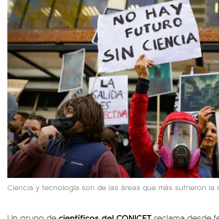
Ciencia y tecnología son de las áreas que más sufrieron la m
científicos del CONICET
Un grupo de
reclama desde f