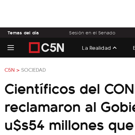
Temas del día
Sesión en el Senado
La Realidad
C5N >
SOCIEDAD
Científicos del CO
reclamaron al Gobi
u$s54 millones que