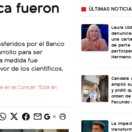
ca fueron
ÚLTIMAS NOTICIA
Laura Ubf
denunciad
una cart
sferidos por el Banco
de parte
rollo para ser
participa
Hermano
La medida fue
avor de los científicos,
Candela 
amplió su
ei en el Conicet: "Está en
y pidió q
orden de 
Facundo
La impac
transform