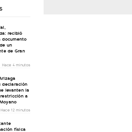
S
al,
a: recibió
a documento
 de un
nte de Gran
Hace 4 minutos
Arizaga
 declaración
ue levanten la
restricción a
 Moyano
Hace 12 minutos
tante
ación física