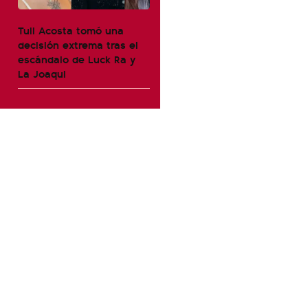
Tuli Acosta tomó una
decisión extrema tras el
escándalo de Luck Ra y
La Joaqui