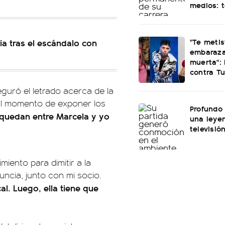
medios: 
"Te meti
ia tras el escándalo con
embaraza
muerta": 
contra Tu
eguró el letrado acerca de la
Al momento de exponer los
Profundo 
 quedan entre Marcela y yo
una leye
televisió
iento para dimitir a la
uncia, junto con mi socio.
al. Luego, ella tiene que