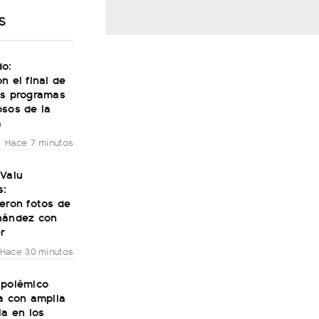
S
do:
n el final de
os programas
osos de la
a
Hace 7 minutos
 Valu
s:
eron fotos de
nández con
r
Hace 30 minutos
 polémico
a con amplia
ia en los