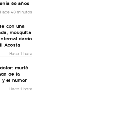
tenía 66 años
Hace 48 minutos
ste con una
da, mosquita
infernal dardo
li Acosta
Hace 1 hora
dolor: murió
nda de la
n y el humor
Hace 1 hora