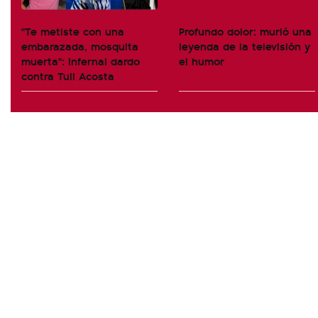
"Te metiste con una
Profundo dolor: murió una
embarazada, mosquita
leyenda de la televisión y
muerta": infernal dardo
el humor
contra Tuli Acosta