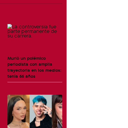
Murió un polémico
periodista con amplia
trayectoria en los medios:
tenía 66 años