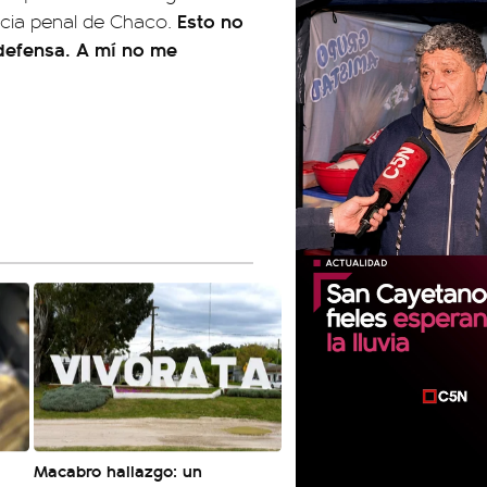
Esto no
icia penal de Chaco.
 defensa. A mí no me
Macabro hallazgo: un
00:00