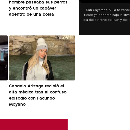
hombre paseaba sus perros
y encontró un cadáver
San Cayetano 📿: la fe venci
adentro de una bolsa
fieles ya esperan bajo la lluvi
día del patrono del pan y del 
personas acampan en Liniers
y pedir. 🎙️ @bernard
Candela Arizaga recibió el
alta médica tras el confuso
episodio con Facundo
Moyano