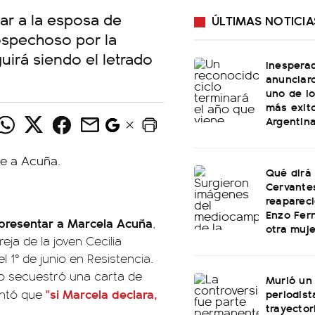
ar a la esposa de
ÚLTIMAS NOTICIA
ospechoso por la
uirá siendo el letrado
Inespera
anunciaro
uno de l
más exit
Argentin
Qué dirá
Cervante
reapareci
Enzo Fer
epresentar a Marcela Acuña
,
otra muje
a de la joven Cecilia
 1° de junio en Resistencia.
co secuestró una carta de
Murió un
"si Marcela declara,
periodist
untó que
trayector