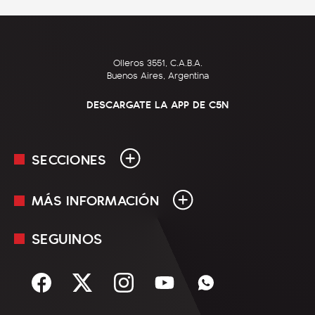
Olleros 3551, C.A.B.A.
Buenos Aires, Argentina
DESCARGATE LA APP DE C5N
SECCIONES
MÁS INFORMACIÓN
En Vivo
Minuto Uno
SEGUINOS
Mediakit
Política
Términos y condiciones
Sociedad
Rss
Economía