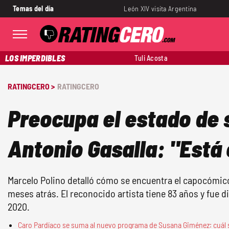
Temas del día
León XIV visita Argentina
LOS IMPERDIBLES
Tuli Acosta
RATINGCERO >
RATINGCERO
Preocupa el estado de 
Antonio Gasalla: "Está
Marcelo Polino detalló cómo se encuentra el capocómico
meses atrás. El reconocido artista tiene 83 años y fue 
2020.
Caro Pardíaco se suma al nuevo programa de Susana Giménez: cuál s