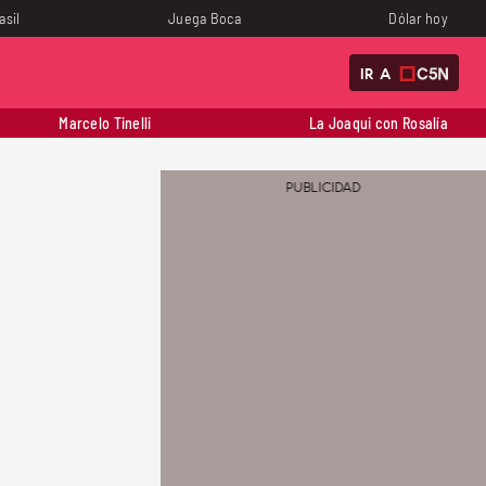
asil
Juega Boca
Dólar hoy
IR A
Marcelo Tinelli
La Joaqui con Rosalía