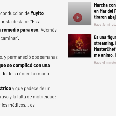
Marcha cont
en Mar del 
a conducción de
Yuyito
tiraron abaj
orista destacó: “Está
Hace 35 minut
n remedio para eso
. Además
Es una figur
 caminar".
streaming, l
MasterChef 
me animo, l
do, y permaneció dos semanas
Hace 41 minut
que se complicó con una
dado de su único hermano.
strico
y que padece de un
tivo y la falta de motricidad:
r los médicos... es