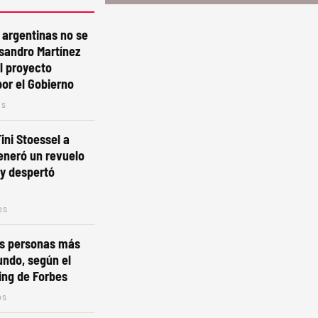
s argentinas no se
sandro Martínez
l proyecto
or el Gobierno
os
Tini Stoessel a
eneró un revuelo
y despertó
os
as personas más
undo, según el
ing de Forbes
os