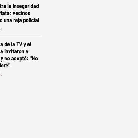
ra la inseguridad
Plata: vecinos
o una reja policial
os
a de la TV y el
a invitaron a
y no aceptó: "No
loré"
os