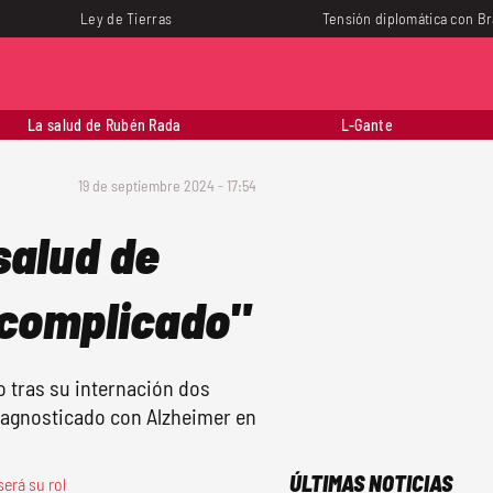
Ley de Tierras
Tensión diplomática con Br
La salud de Rubén Rada
L-Gante
19 de septiembre 2024 - 17:54
salud de
 complicado"
 tras su internación dos
diagnosticado con Alzheimer en
ÚLTIMAS NOTICIAS
erá su rol