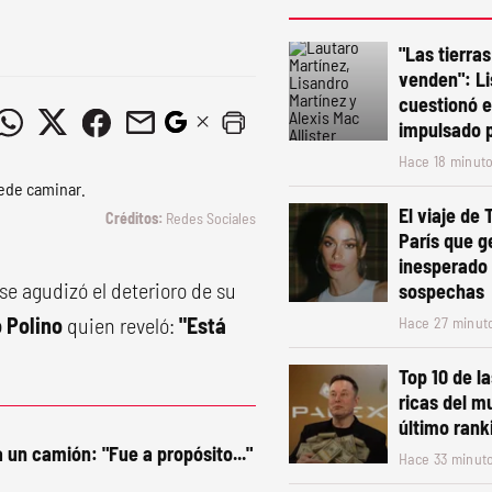
"Las tierra
venden": Li
cuestionó e
impulsado p
Hace 18 minut
El viaje de 
Redes Sociales
París que g
inesperado 
e agudizó el deterioro de su
sospechas
 Polino
quien reveló:
"Está
Hace 27 minut
Top 10 de l
ricas del m
último rank
 un camión: "Fue a propósito..."
Hace 33 minut