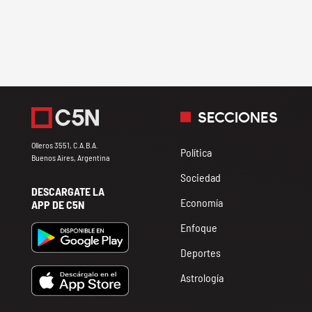
SECCIONES
Olleros 3551, C.A.B.A.
Política
Buenos Aires, Argentina
Sociedad
DESCARGATE LA
Economía
APP DE C5N
Enfoque
Deportes
Astrología