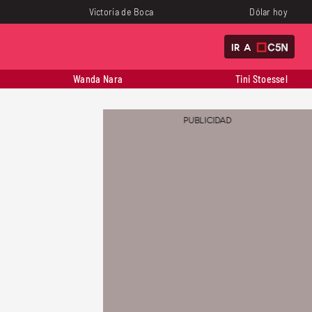
Victoria de Boca
Dólar hoy
IR A
Wanda Nara
Tini Stoessel