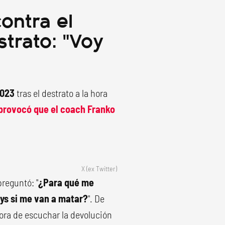
contra el
strato: "Voy
2023
tras el destrato a la hora
 provocó que el coach Franko
X (ex Twitter)
preguntó: "
¿Para qué me
nys si me van a matar?
". De
hora de escuchar la devolución