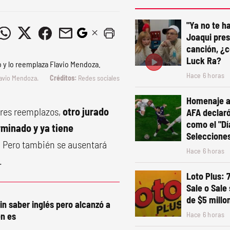
"Ya no te ha
Joaqui pre
canción, ¿c
Luck Ra?
Hace 6 horas
lavio Mendoza.
Redes sociales
Homenaje a 
tres reemplazos,
otro jurado
AFA declaró 
como el "Dí
minado y ya tiene
Seleccione
.
Pero también se ausentará
Hace 6 horas
.
Loto Plus: 
Sale o Sale
de $5 millo
in saber inglés pero alcanzó a
Hace 6 horas
n es