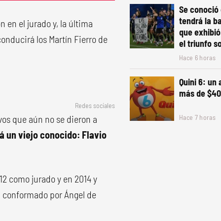
Se conoció 
tendrá la b
 en el jurado y, la última
que exhibió
conducirá los Martín Fierro de
el triunfo s
Hace 6 horas
Quini 6: un
más de $40
Redes sociales
ivos que aún no se dieron a
Hace 7 horas
á un viejo conocido: Flavio
012 como jurado y en 2014 y
tá conformado por Ángel de