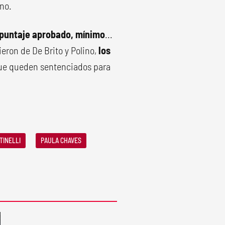
ino.
 puntaje aprobado, mínimo
...
bieron de De Brito y Polino,
los
que queden sentenciados para
TINELLI
PAULA CHAVES