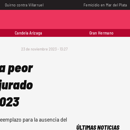
Quirno contra Villarruel
Femicidio en Mar del Plata
Candela Arizaga
Gran Hermano
23 de noviembre 2023 - 13:27
la peor
 jurado
2023
eemplazo para la ausencia del
ÚLTIMAS NOTICIAS