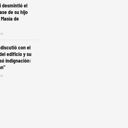
i desmintió el
ase de su hijo
 Masía de
os
 discutió con el
el edificio y su
só indignación:
an"
os