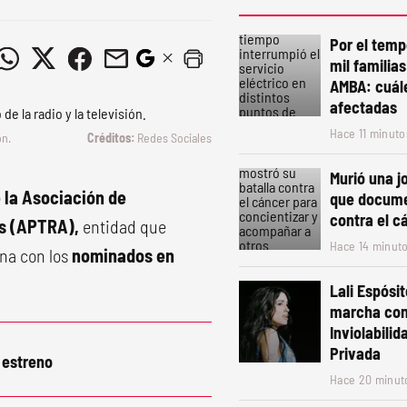
Por el temp
mil familias
AMBA: cuále
afectadas
Hace 11 minuto
ón.
Redes Sociales
Murió una j
 la Asociación de
que docume
contra el c
nas (APTRA),
entidad que
Hace 14 minut
rna con los
nominados en
Lali Espósit
marcha cont
Inviolabili
Privada
 estreno
Hace 20 minut