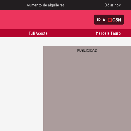
Aumento de alquileres
Dólar hoy
IR A
Tuli Acosta
Marcela Tauro