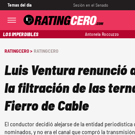
Temas del día
Sesión en el Senado
LOS IMPERDIBLES
Antonela Roccuzzo
RATINGCERO >
RATINGCERO
Luis Ventura renunció 
la filtración de las tern
Fierro de Cable
El conductor decidió alejarse de la entidad periodístic
nominados, y no era el canal que compró la transmisión