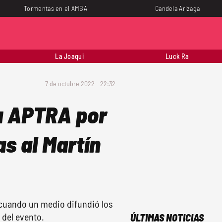
Tormentas en el AMBA
Candela Arizaga
La Joaqui
Luck Ra
7 de octubre 2022 - 22:32
a APTRA por
as al Martín
a cuando un medio difundió los
 del evento.
ÚLTIMAS NOTICIAS