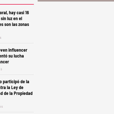
oral, hay casi 16
 sin luz en el
s son las zonas
s
oven influencer
ntó su lucha
áncer
os
o participó de la
ra la Ley de
dad de la Propiedad
os