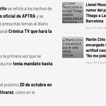
Lionel Mess
rito
se refirió a los hechos de
rumor del p
Thiago a La
eo oficial de APTRA
y se
Barcelona
 presuntas ternas al diario
Hace 24 minut
canal
Crónica TV que hará la
Martín Cirio
encargado d
actitud cau
s la primera vez que se
"No me jod
Hace 29 minut
nductor
tenía mandato hasta
 el próximo
20 de octubre en
Alvarez
, como en la