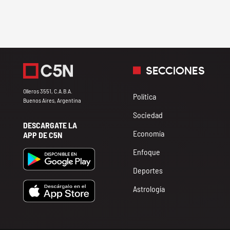
SECCIONES
Olleros 3551, C.A.B.A.
Política
Buenos Aires, Argentina
Sociedad
DESCARGATE LA
Economía
APP DE C5N
Enfoque
Deportes
Astrología