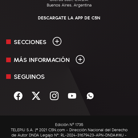
Buenos Aires, Argentina
DESCARGATE LA APP DE C5N
SECCIONES
MÁS INFORMACIÓN
En Vivo
Minuto Uno
SEGUINOS
Mediakit
Política
Términos y condiciones
Sociedad
Rss
Economía
Enfoque
Edición Nº 1735
C5N Autos
TELEPIU S.A. |© 2021 C5N.com - Dirección Nacional del Derecho
de Autor DNDA Legajo N°: RL-2024-31679423-APN-DNDA#MJ -