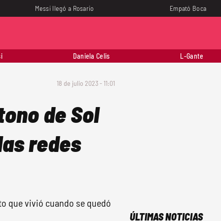
Messi llegó a Rosario
Empató Boca
i
Daniela Celis
L-Gante
18 de julio 2023 - 11:01
tono de Sol
 las redes
to que vivió cuando se quedó
ÚLTIMAS NOTICIAS