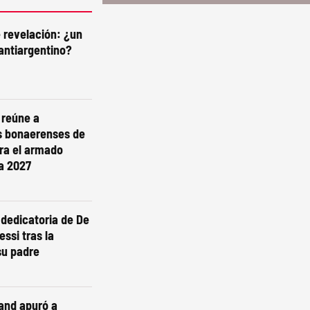
e revelación: ¿un
antiargentino?
i reúne a
s bonaerenses de
ra el armado
ra 2027
dedicatoria de De
essi tras la
su padre
and apuró a