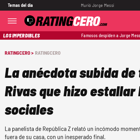
Temas del día
Murió Jorge Messi
LOS IMPERDIBLES
Famosos despiden a Jorge Mess
RATINGCERO >
RATINGCERO
La anécdota subida de 
Rivas que hizo estallar
sociales
La panelista de República Z relató un incómodo momen
fuera de su casa, con un inesperado final.