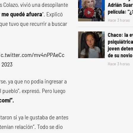
s Colazo, vivió una desopilante
Adrián Suar
película: "
y
me quedé afuera
”. Explicó
Hace 3 horas
o que tuvo que recurrir a buscar
Chaco: la e
psiquiátric
joven deten
ic.twitter.com/mv4nPPAeCc
de su novio
, 2023
Hace 3 horas
rse, ya que no podía ingresar a
 pueblo”, expresó. Pero luego
comí”.
ron si ya le gustaba de antes
tenían relación”. Todo se dio