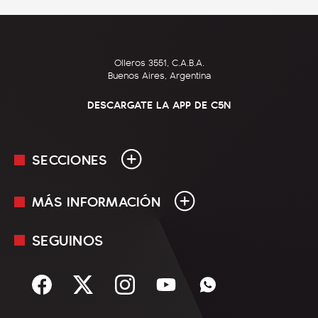
Olleros 3551, C.A.B.A.
Buenos Aires, Argentina
DESCARGATE LA APP DE C5N
SECCIONES
MÁS INFORMACIÓN
En Vivo
Minuto Uno
SEGUINOS
Mediakit
Política
Términos y condiciones
Sociedad
Rss
Economía