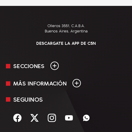
Olleros 3551, C.A.B.A.
Buenos Aires, Argentina
DESCARGATE LA APP DE C5N
SECCIONES
MÁS INFORMACIÓN
En Vivo
Minuto Uno
SEGUINOS
Mediakit
Política
Términos y condiciones
Sociedad
Rss
Economía