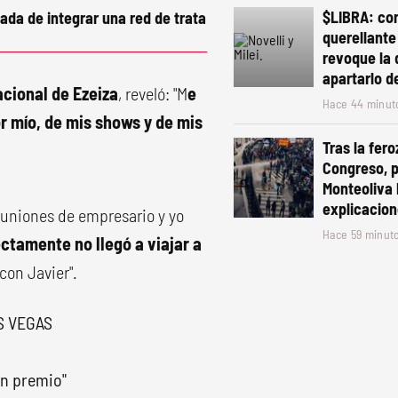
$LIBRA: con
ada de integrar una red de trata
querellante
revoque la 
apartarlo d
cional de Ezeiza
, reveló: "M
e
Hace 44 minut
r mío, de mis shows y de mis
Tras la fero
Congreso, 
Monteoliva 
explicacion
reuniones de empresario y yo
Hace 59 minut
ectamente no llegó a viajar a
con Javier".
S VEGAS
un premio"