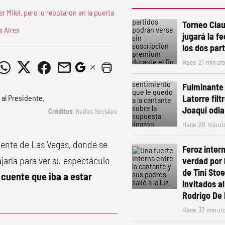
r Milei, pero lo rebotaron en la puerta
Torneo Clau
s Aires
jugará la f
los dos par
Hace 21 minut
Fulminante
Latorre filt
Joaqui odia
Redes Sociales
Hace 28 minut
ente de Las Vegas, donde se
Feroz intern
ajaría para ver su espectáculo
verdad por 
de Tini Sto
e cuente que iba a estar
invitados a
Rodrigo De 
Hace 37 minut