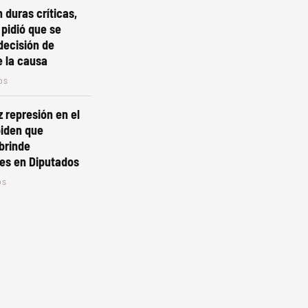
 duras críticas,
 pidió que se
decisión de
e la causa
os
z represión en el
piden que
brinde
es en Diputados
os