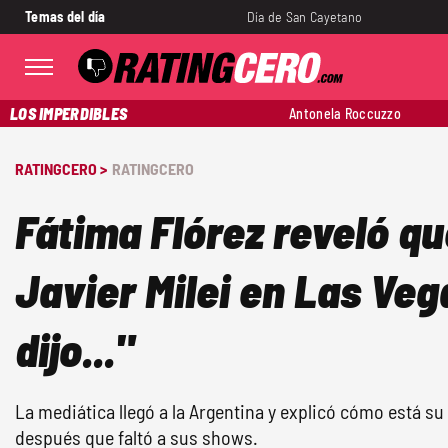
Temas del día
Día de San Cayetano
LOS IMPERDIBLES
Antonela Roccuzzo
RATINGCERO >
RATINGCERO
Fátima Flórez reveló q
Javier Milei en Las Veg
dijo..."
La mediática llegó a la Argentina y explicó cómo está su
después que faltó a sus shows.