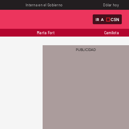
Interna en el Gobierno
Dólar hoy
IR A
Marta Fort
Camilota