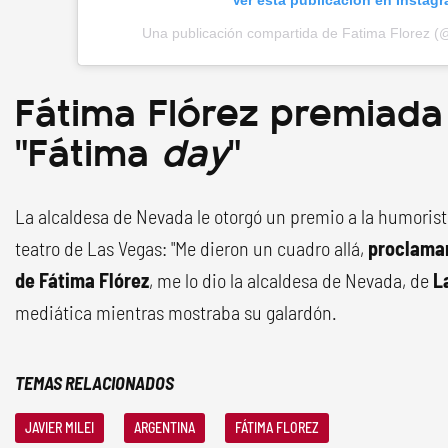
Ver esta publicación en Instag
Una publicación compartida de Fatima Florez (@
Fátima Flórez premiada
"Fátima
day
"
La alcaldesa de Nevada le otorgó un premio a la humorista
teatro de Las Vegas: "Me dieron un cuadro allá,
proclamar
de Fátima Flórez
, me lo dio la alcaldesa de Nevada, de
L
mediática mientras mostraba su galardón.
TEMAS RELACIONADOS
JAVIER MILEI
ARGENTINA
FÁTIMA FLOREZ