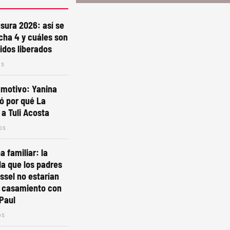
sura 2026: así se
echa 4 y cuáles son
tidos liberados
os
 motivo: Yanina
ró por qué La
 a Tuli Acosta
os
a familiar: la
la que los padres
essel no estarían
l casamiento con
Paul
os