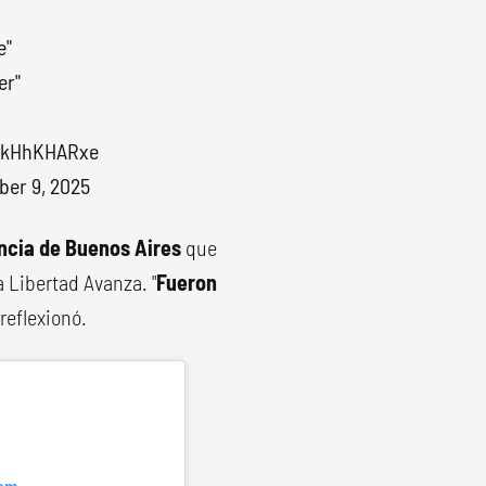
e"
er"
/tkHhKHARxe
er 9, 2025
ncia de Buenos Aires
que
 Libertad Avanza. "
Fueron
reflexionó.