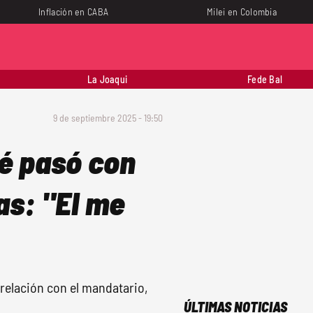
Inflación en CABA
Milei en Colombia
La Joaqui
Fede Bal
9 de septiembre 2025 - 19:50
ué pasó con
as: "El me
 relación con el mandatario,
ÚLTIMAS NOTICIAS