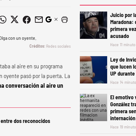
Juicio por 
Maradona: 
primera vez
acusado
Hace 11 minuto
Redes sociales
Ley de Invio
staba al aire en su programa
que lucen l
UP durante 
n oyente pasó por la puerta. La
Hace 14 minut
na conversación al aire un
El emotivo 
González tr
primera se
internación
o entre dos reconocidos
Hace 19 minut