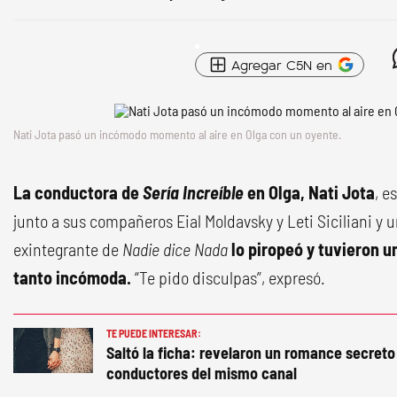
Agregar C5N en
Nati Jota pasó un incómodo momento al aire en Olga con un oyente.
La conductora de
Sería Increíble
en Olga, Nati Jota
, e
junto a sus compañeros Eial Moldavsky y Leti Siciliani y u
exintegrante de
Nadie dice Nada
lo piropeó y tuvieron u
tanto incómoda.
“Te pido disculpas”, expresó.
TE PUEDE INTERESAR:
Saltó la ficha: revelaron un romance secret
conductores del mismo canal