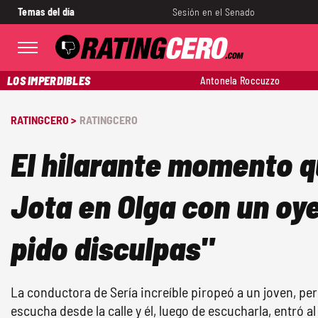
Temas del día
Sesión en el Senado
LOS IMPERDIBLES
Antonela Roccuzzo
RATINGCERO >
RATINGCERO
El hilarante momento q
Jota en Olga con un oy
pido disculpas"
La conductora de Sería increíble piropeó a un joven, per
escucha desde la calle y él, luego de escucharla, entró a