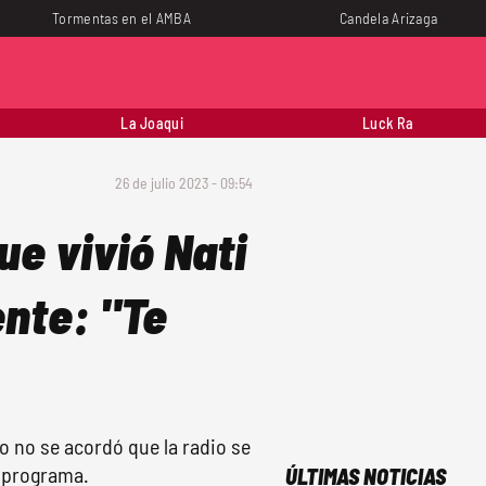
Tormentas en el AMBA
Candela Arizaga
La Joaqui
Luck Ra
26 de julio 2023 - 09:54
ue vivió Nati
ente: "Te
o no se acordó que la radio se
l programa.
ÚLTIMAS NOTICIAS