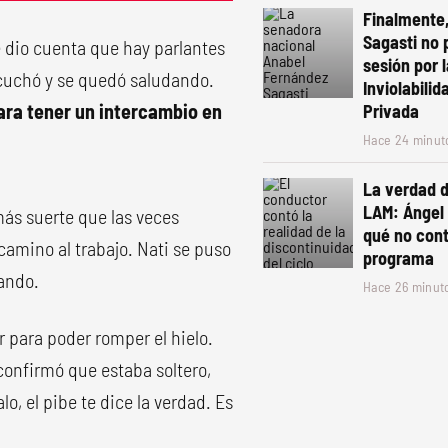
Finalmente
Sagasti no 
se dio cuenta que hay parlantes
sesión por 
escuchó y se quedó saludando.
Inviolabili
ara tener un intercambio en
Privada
Hace 24 minut
La verdad d
LAM: Ángel 
más suerte que las veces
qué no cont
camino al trabajo. Nati se puso
programa
ando.
Hace 26 minut
 para poder romper el hielo.
confirmó que estaba soltero,
lo, el pibe te dice la verdad. Es