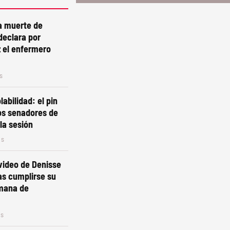
la muerte de
declara por
 el enfermero
s
labilidad: el pin
os senadores de
la sesión
os
video de Denisse
as cumplirse su
mana de
os