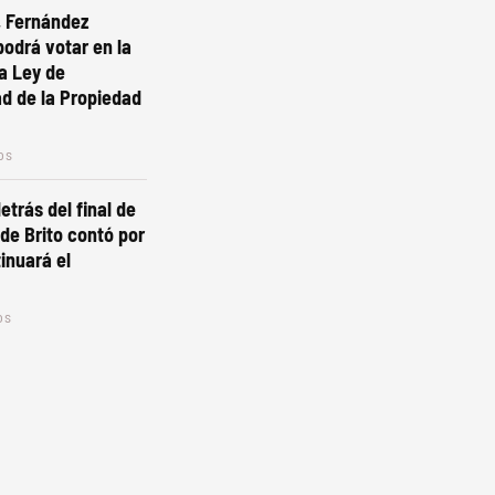
, Fernández
podrá votar en la
la Ley de
dad de la Propiedad
os
etrás del final de
de Brito contó por
inuará el
os