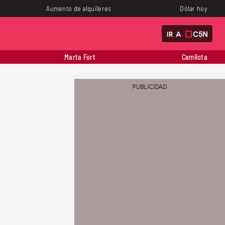
Aumento de alquileres
Dólar hoy
IR A
Marta Fort
Camilota