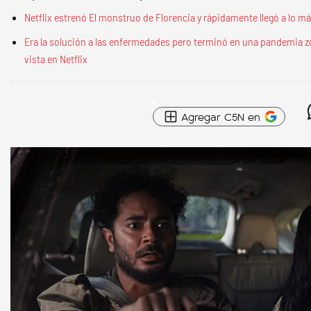
Netflix estrenó El monstruo de Florencia y rápidamente llegó a lo más
Era la solución a las enfermedades pero terminó en una pandemia zo
vista en Netflix
Agregar C5N en