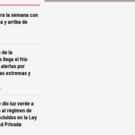
erra la semana con
a y arriba de
s
 de la
 llega el frío
 alertas por
as extremas y
s
 dio luz verde a
 al régimen de
ncluidos en la Ley
ad Privada