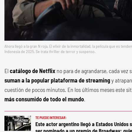
Ahora llegó a la gran N roja, El elixir de la inmortalidad, la película que es te
Indonesia de 2025. Se trata thriller de terror y suspenso.
El
catálogo de Netflix
no para de agrandarse, cada vez 
suman a la popular plataforma de streaming
y atrapan
cuestión de pocos minutos. En los últimos meses este si
más consumido de todo el mundo
.
TE PUEDE INTERESAR:
Este actor argentino llegó a Estados Unidos s
ser nominado a un premio de Broadway: quie