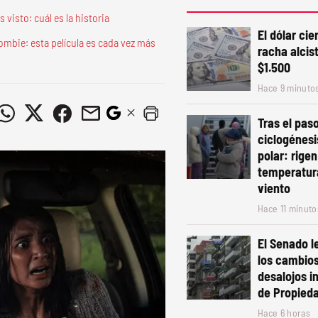
 visto: cuál es la historia
El dólar ci
mbie: esta película es cada vez más
racha alcist
$1.500
Hace 9 minuto
Tras el paso
ciclogénesis
polar: rigen
temperatur
viento
Hace 11 minuto
El Senado le
los cambios
desalojos i
de Propied
Hace 6 horas