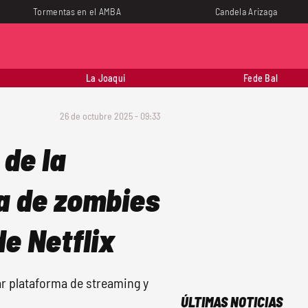
Tormentas en el AMBA
Candela Arizaga
La Joaqui
Fede Bal
26 de octubre 2025 - 09:33
 de la
la de zombies
de Netflix
ar plataforma de streaming y
ÚLTIMAS NOTICIAS