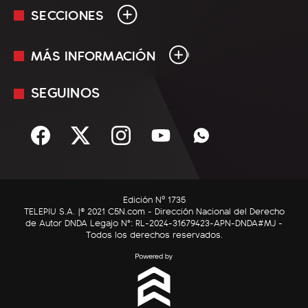
SECCIONES
MÁS INFORMACIÓN
En Vivo
Minuto Uno
SEGUINOS
Mediakit
Política
Términos y condiciones
Sociedad
Rss
Economía
Enfoque
Edición Nº 1735
C5N Autos
TELEPIU S.A. |© 2021 C5N.com - Dirección Nacional del Derecho
de Autor DNDA Legajo N°: RL-2024-31679423-APN-DNDA#MJ -
RatingCero
Todos los derechos reservados.
Deportes
Lifestyle
Astrología