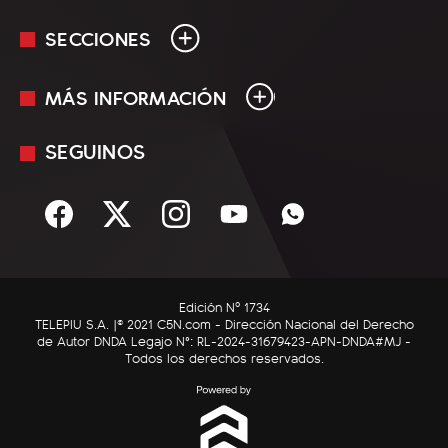
SECCIONES
MÁS INFORMACIÓN
En Vivo
Minuto Uno
SEGUINOS
Mediakit
Política
Términos y condiciones
Sociedad
Rss
Economía
Enfoque
Edición Nº 1734
C5N Autos
TELEPIU S.A. |© 2021 C5N.com - Dirección Nacional del Derecho
de Autor DNDA Legajo N°: RL-2024-31679423-APN-DNDA#MJ -
RatingCero
Todos los derechos reservados.
Deportes
Lifestyle