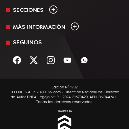
SECCIONES
MÁS INFORMACIÓN
En Vivo
Minuto Uno
SEGUINOS
Mediakit
Política
Términos y condiciones
Sociedad
Rss
Economía
Enfoque
Edición Nº 1732
C5N Autos
TELEPIU S.A. |© 2021 C5N.com - Dirección Nacional del Derecho
de Autor DNDA Legajo N°: RL-2024-31679423-APN-DNDA#MJ -
RatingCero
Todos los derechos reservados.
Deportes
Lifestyle