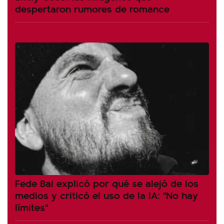
despertaron rumores de romance
Fede Bal explicó por qué se alejó de los
medios y criticó el uso de la IA: "No hay
límites"