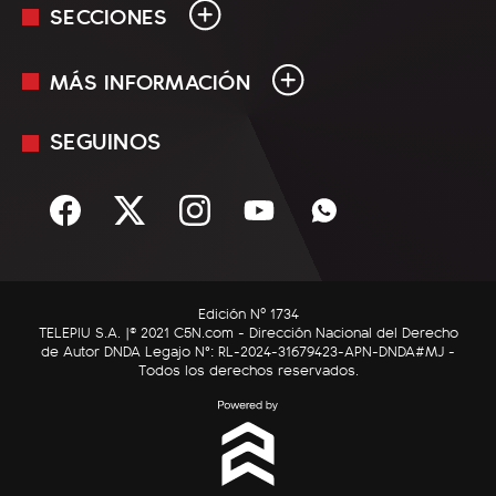
SECCIONES
MÁS INFORMACIÓN
En Vivo
Minuto Uno
SEGUINOS
Mediakit
Política
Términos y condiciones
Sociedad
Rss
Economía
Enfoque
Edición Nº 1734
C5N Autos
TELEPIU S.A. |© 2021 C5N.com - Dirección Nacional del Derecho
de Autor DNDA Legajo N°: RL-2024-31679423-APN-DNDA#MJ -
RatingCero
Todos los derechos reservados.
Deportes
Lifestyle
Astrología