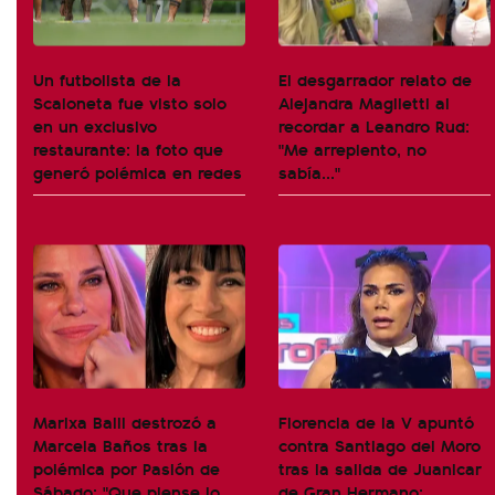
Un futbolista de la
El desgarrador relato de
Scaloneta fue visto solo
Alejandra Maglietti al
en un exclusivo
recordar a Leandro Rud:
restaurante: la foto que
"Me arrepiento, no
generó polémica en redes
sabía..."
Marixa Balli destrozó a
Florencia de la V apuntó
Marcela Baños tras la
contra Santiago del Moro
polémica por Pasión de
tras la salida de Juanicar
Sábado: "Que piense lo
de Gran Hermano: