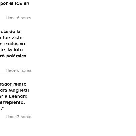
por el ICE en
Hace 6 horas
ista de la
 fue visto
n exclusivo
te: la foto
ró polémica
Hace 6 horas
rador relato
dra Maglietti
ar a Leandro
arrepiento,
."
Hace 7 horas