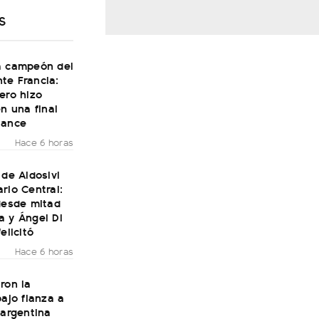
S
a campeón del
te Francia:
ero hizo
en una final
Dance
Hace 6 horas
 de Aldosivi
rio Central:
desde mitad
a y Ángel Di
elicitó
Hace 6 horas
ron la
bajo fianza a
 argentina