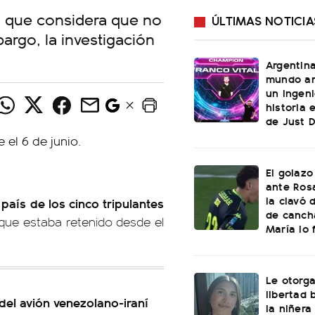
 ya que considera que no
ÚLTIMAS NOTICIA
argo, la investigación
Argentin
mundo an
un ingeni
historia 
de Just 
El golazo
ante Rosa
la clavó 
 país de los cinco tripulantes
de canch
 que estaba retenido desde el
María lo f
Le otorga
libertad 
 del avión venezolano-iraní
la niñera