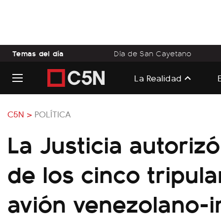
Temas del día
Día de San Cayetano
La Realidad
C5N >
POLÍTICA
La Justicia autorizó
de los cinco tripula
avión venezolano-i