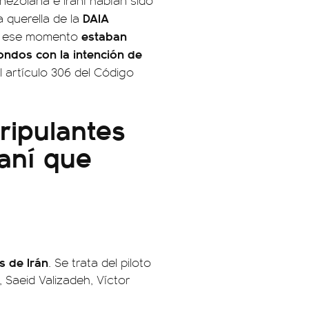
nezolana e iraní habían sido
DAIA
 querella de la
estaban
En ese momento
ondos con la intención de
el artículo 306 del Código
ripulantes
raní que
s de Irán
. Se trata del piloto
Saeid Valizadeh, Víctor