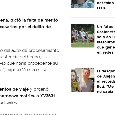
detenida 
EEUU
lena, dictó la falta de merito
esarlos por el delito de
Un futbol
Scaloneta
solo en u
restauran
que gene
ado del auto de procesamiento
en redes
existencia del hecho, su
 -lo que haría procedente su
”, explicó Villena en su
El desgar
de Alejan
al record
Rud: "Me 
entos de viaje
y ordenó
no sabía..
 aeronave matrícula YV3531
diciales.