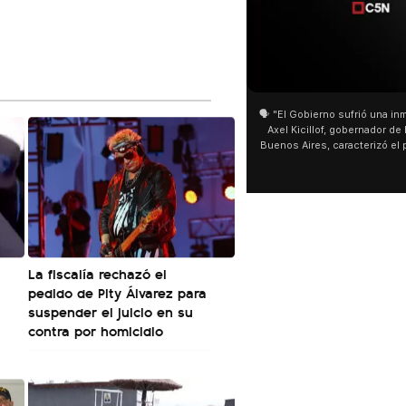
01:05
01:29
🗣️ "El Gobierno sufrió una inmensa derrota" 🎙️
San Cayetano: Jorge García Cu
Axel Kicillof, gobernador de la Provincia de
miles de peregrinos en Liniers
Buenos Aires, caracterizó el proyecto de Ley
de Buenos Aires destacó la fo
de Inviolabilidad de la Propiedad Privada
multitud de peregrinos que ac
como "una lista sábana con temas nefastos"
agua y soportó las bajas tempe
y destacó "la movilización popular". 📌 La
últimos días: "Son dificultade
declaración fue desde el santuario de San
ser superadas por la fe". @be
Cayetano, donde también advirtió que "la
sociedad no solo sufre porque no llega sino
que también está endeudada".
La fiscalía rechazó el
pedido de Pity Álvarez para
suspender el juicio en su
contra por homicidio