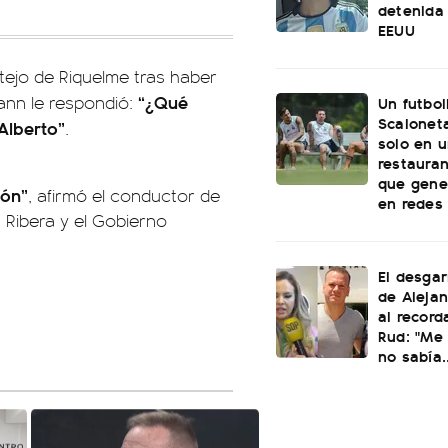
detenida 
EEUU
stejo de Riquelme tras haber
“¿Qué
ann le respondió:
Un futbol
Scaloneta
Alberto”
.
solo en u
restauran
que gene
ión”
, afirmó el conductor de
en redes
a Ribera y el Gobierno
El desgar
de Alejan
al record
Rud: "Me 
no sabía..