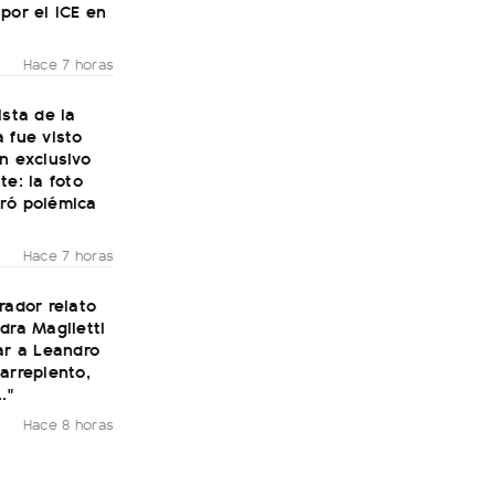
por el ICE en
Hace 7 horas
ista de la
 fue visto
n exclusivo
te: la foto
ró polémica
Hace 7 horas
rador relato
dra Maglietti
ar a Leandro
arrepiento,
."
Hace 8 horas