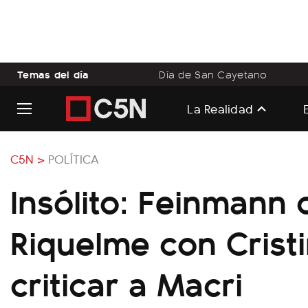
Temas del día
Día de San Cayetano
La Realidad
C5N >
POLÍTICA
Insólito: Feinmann
Riquelme con Crist
criticar a Macri