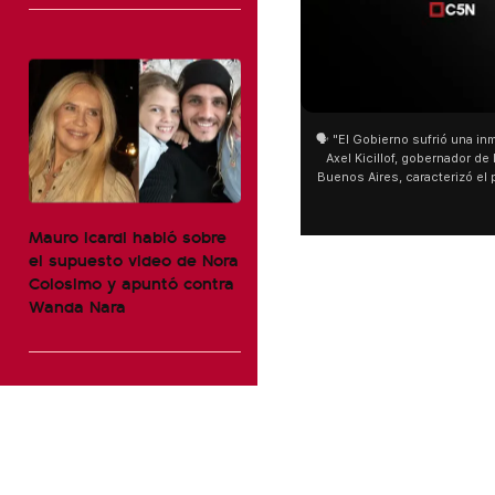
🗣️ "El Gobierno sufrió una inm
Axel Kicillof, gobernador de 
Buenos Aires, caracterizó el
de Inviolabilidad de la Pro
como "una lista sábana con 
Mauro Icardi habló sobre
y destacó "la movilización p
declaración fue desde el sa
el supuesto video de Nora
Cayetano, donde también ad
Colosimo y apuntó contra
sociedad no solo sufre porqu
Wanda Nara
que también está end