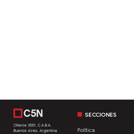
SECCIONES
Olleros 3551, C.A.B.A.
Política
Buenos Aires, Argentina