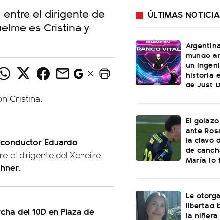
 entre el dirigente de
ÚLTIMAS NOTICIA
uelme es Cristina y
Argentin
mundo an
un ingeni
historia 
de Just 
El golazo
ante Rosa
la clavó 
 conductor Eduardo
de canch
re el dirigente del Xeneize
María lo f
chner.
Le otorga
libertad 
rcha del 10D en Plaza de
la niñera