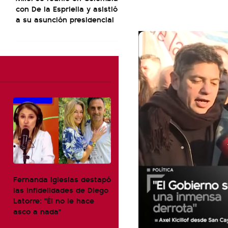
con De la Espriella y asistió
a su asunción presidencial
Fernanda Iglesias destapó
las infidelidades de Diego
Latorre: "Él no le hace
asco a nada"