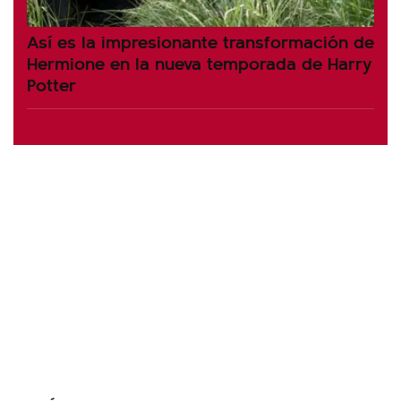
Así es la impresionante transformación de
Hermione en la nueva temporada de Harry
Potter