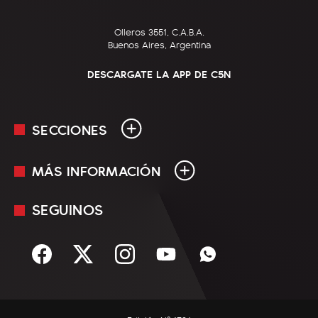
Olleros 3551, C.A.B.A.
Buenos Aires, Argentina
DESCARGATE LA APP DE C5N
SECCIONES
MÁS INFORMACIÓN
En Vivo
Minuto Uno
SEGUINOS
Mediakit
Política
Términos y condiciones
Sociedad
Rss
Economía
Enfoque