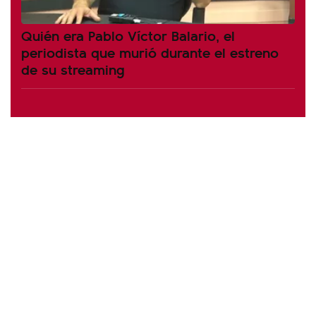
Quién era Pablo Víctor Balario, el
periodista que murió durante el estreno
de su streaming