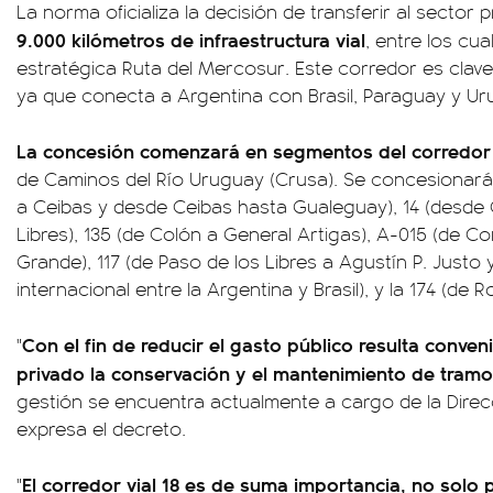
La norma oficializa la decisión de transferir al sector p
9.000 kilómetros de infraestructura vial
, entre los cu
estratégica Ruta del Mercosur. Este corredor es clave
ya que conecta a Argentina con Brasil, Paraguay y Ur
La concesión comenzará en segmentos del corredor v
de Caminos del Río Uruguay (Crusa). Se concesionarán
a Ceibas y desde Ceibas hasta Gualeguay), 14 (desde 
Libres), 135 (de Colón a General Artigas), A-015 (de C
Grande), 117 (de Paso de los Libres a Agustín P. Justo y
internacional entre la Argentina y Brasil), y la 174 (de R
Con el fin de reducir el gasto público resulta conven
"
privado la conservación y el mantenimiento de tram
gestión se encuentra actualmente a cargo de la Direcc
expresa el decreto.
El corredor vial 18 es de suma importancia, no solo pa
"