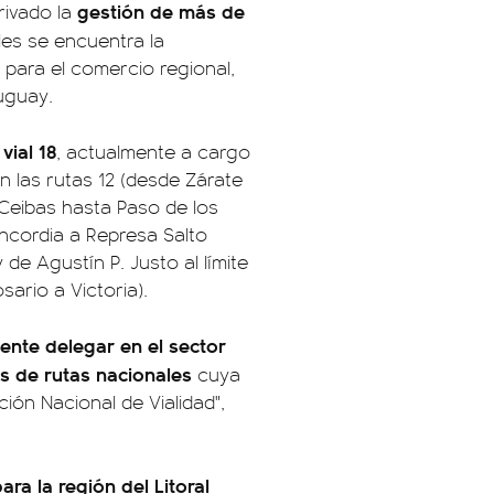
gestión de más de
rivado la
ales se encuentra la
 para el comercio regional,
uguay.
ial 18
, actualmente a cargo
 las rutas 12 (desde Zárate
Ceibas hasta Paso de los
oncordia a Represa Salto
 de Agustín P. Justo al límite
osario a Victoria).
iente delegar en el sector
os de rutas nacionales
cuya
ión Nacional de Vialidad",
ra la región del Litoral