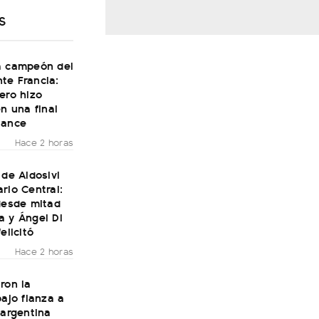
S
a campeón del
te Francia:
ero hizo
en una final
Dance
Hace 2 horas
 de Aldosivi
rio Central:
desde mitad
a y Ángel Di
elicitó
Hace 2 horas
ron la
bajo fianza a
 argentina