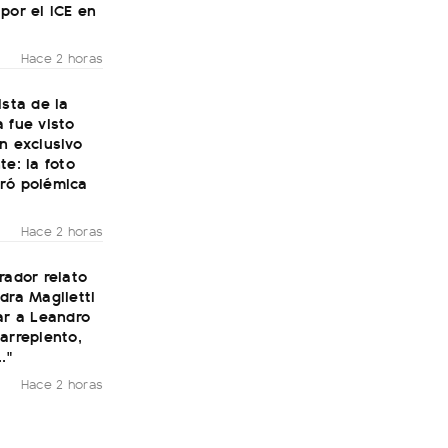
por el ICE en
Hace 2 horas
ista de la
 fue visto
n exclusivo
te: la foto
ró polémica
Hace 2 horas
rador relato
dra Maglietti
ar a Leandro
arrepiento,
."
Hace 2 horas