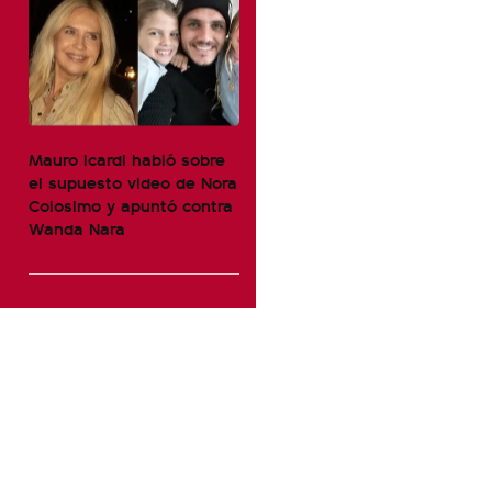
Mauro Icardi habló sobre
el supuesto video de Nora
Colosimo y apuntó contra
Wanda Nara