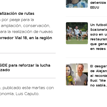
detenida 
EEUU
atización de rutas
n por peaje para la
Un futbol
, ampliación, conservación,
Scaloneta
ara la realización de nuevas
solo en u
rredor Vial 18, en la región
restauran
que gene
en redes
 SIDE para reforzar la lucha
El desgar
nizado
de Alejan
al record
Rud: "Me 
no sabía..
5, publicado este martes con
Economía, Luis Caputo.