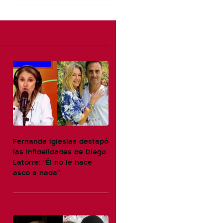
Fernanda Iglesias destapó
las infidelidades de Diego
Latorre: "Él no le hace
asco a nada"