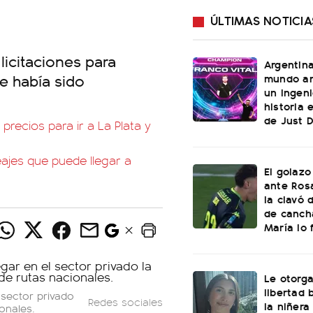
ÚLTIMAS NOTICIA
licitaciones para
Argentin
e había sido
mundo an
un ingeni
historia 
de Just 
recios para ir a La Plata y
ajes que puede llegar a
El golazo
ante Rosa
la clavó 
de canch
María lo f
Le otorga
libertad 
 sector privado
Redes sociales
la niñera
onales.