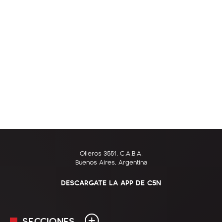
Olleros 3551, C.A.B.A.
Buenos Aires, Argentina
DESCARGATE LA APP DE C5N
SECCIONES