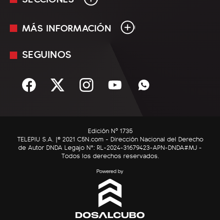
MÁS INFORMACIÓN
En Vivo
Minuto Uno
SEGUINOS
Mediakit
Política
Términos y condiciones
Sociedad
Rss
Economía
Enfoque
Edición Nº 1735
C5N Autos
TELEPIU S.A. |© 2021 C5N.com - Dirección Nacional del Derecho
de Autor DNDA Legajo N°: RL-2024-31679423-APN-DNDA#MJ -
RatingCero
Todos los derechos reservados.
Deportes
Lifestyle
Astrología