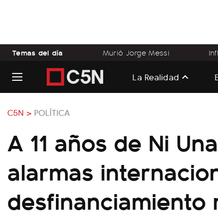
Temas del día
Murió Jorge Messi
In
La Realidad
C5N >
POLÍTICA
A 11 años de Ni Un
alarmas internacion
desfinanciamiento 