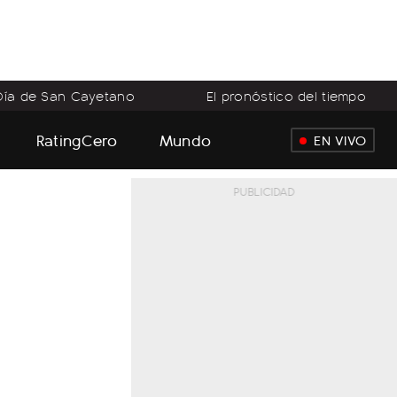
Día de San Cayetano
El pronóstico del tiempo
RatingCero
Mundo
EN VIVO