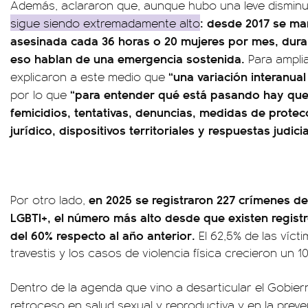
Además, aclararon que, aunque hubo una leve dismin
: desde 2017 se ma
sigue siendo extremadamente alto
asesinada cada 36 horas o 20 mujeres por mes, dura
eso hablan de una emergencia sostenida.
Para amplia
“una variación interanua
explicaron a este medio que
“para entender qué está pasando hay que
por lo que
femicidios, tentativas, denuncias, medidas de protec
jurídico, dispositivos territoriales y respuestas judicia
en 2025 se registraron 227 crímenes de
Por otro lado,
LGBTI+, el número más alto desde que existen regis
del 60% respecto al año anterior.
El 62,5% de las víct
travestis y los casos de violencia física crecieron un 1
Dentro de la agenda que vino a desarticular el Gobie
retroceso en salud sexual y reproductiva y en la prev