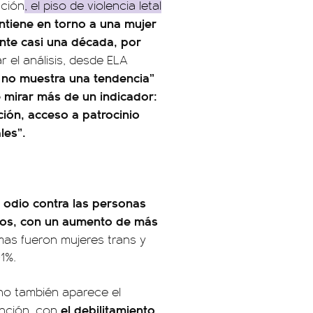
ución
, el piso de violencia letal
ntiene en torno a una mujer
nte casi una década, por
r el análisis, desde ELA
l no muestra una tendencia”
 mirar más de un indicador:
ción, acceso a patrocinio
les”.
 odio contra las personas
tros, con un aumento de más
imas fueron mujeres trans y
01%.
rno también aparece el
el debilitamiento
ención, con