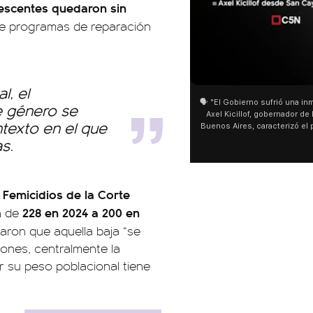
lescentes quedaron sin
 de programas de reparación
01:05
l, el
🗣️ "El Gobierno sufrió una inm
e género se
Axel Kicillof, gobernador de 
texto en el que
Buenos Aires, caracterizó el
de Inviolabilidad de la Pro
s.
como "una lista sábana con 
y destacó "la movilización p
declaración fue desde el sa
Cayetano, donde también ad
 Femicidios de la Corte
sociedad no solo sufre porqu
228 en 2024 a 200 en
n de
que también está end
taron que aquella baja “se
iones, centralmente la
r su peso poblacional tiene