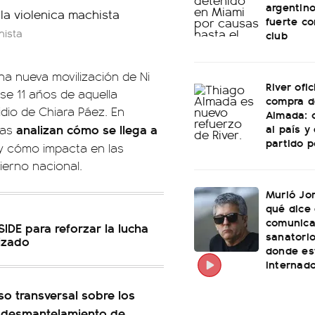
argentino
fuerte c
hista
club
una nueva movilización de Ni
River ofic
se 11 años de aquella
compra d
idio de Chiara Páez. En
Almada: 
al país y
analizan cómo se llega a
tas
partido p
 y cómo impacta en las
ierno nacional.
Murió Jo
qué dice 
comunica
 SIDE para reforzar la lucha
sanatorio
nizado
donde es
internad
so transversal sobre los
l desmantelamiento de