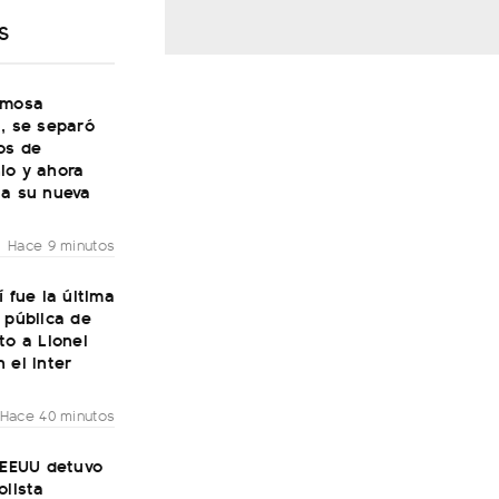
S
amosa
, se separó
os de
io y ahora
 a su nueva
Hace 9 minutos
í fue la última
 pública de
to a Lionel
 el Inter
Hace 40 minutos
 EEUU detuvo
olista