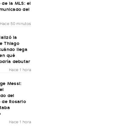
 de la MLS: el
omunicado del
Hace 50 minutos
ializó la
e Thiago
cuándo llega
 en qué
odría debutar
Hace 1 hora
rge Messi:
el
do del
 de Rosario
taba
o
Hace 1 hora