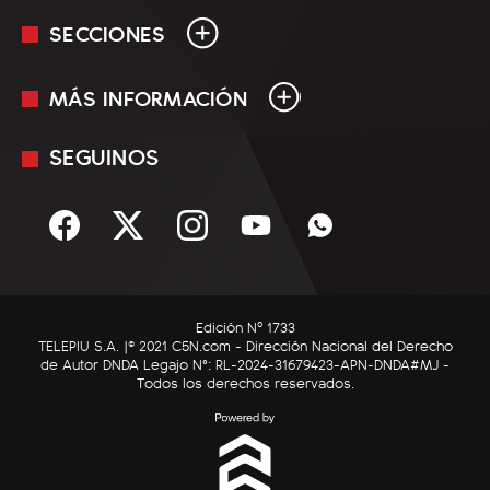
SECCIONES
MÁS INFORMACIÓN
En Vivo
Minuto Uno
SEGUINOS
Mediakit
Política
Términos y condiciones
Sociedad
Rss
Economía
Enfoque
Edición Nº 1733
C5N Autos
TELEPIU S.A. |© 2021 C5N.com - Dirección Nacional del Derecho
de Autor DNDA Legajo N°: RL-2024-31679423-APN-DNDA#MJ -
RatingCero
Todos los derechos reservados.
Deportes
Lifestyle