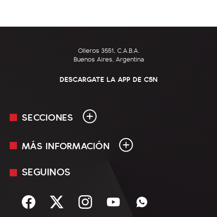
Olleros 3551, C.A.B.A.
Buenos Aires, Argentina
DESCARGATE LA APP DE C5N
SECCIONES
MÁS INFORMACIÓN
En Vivo
Minuto Uno
SEGUINOS
Mediakit
Política
Términos y condiciones
Sociedad
Rss
Economía