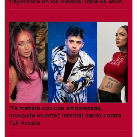
trayectoria en los medios: tenía 66 años
"Te metiste con una embarazada,
mosquita muerta": infernal dardo contra
Tuli Acosta