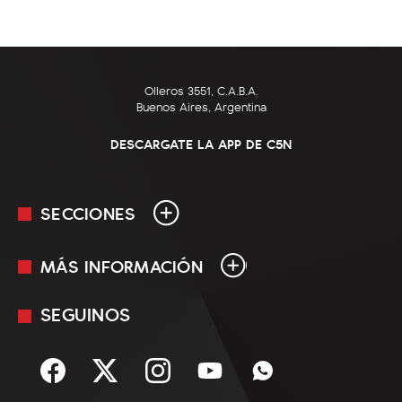
Olleros 3551, C.A.B.A.
Buenos Aires, Argentina
DESCARGATE LA APP DE C5N
SECCIONES
MÁS INFORMACIÓN
En Vivo
Minuto Uno
SEGUINOS
Mediakit
Política
Términos y condiciones
Sociedad
Rss
Economía