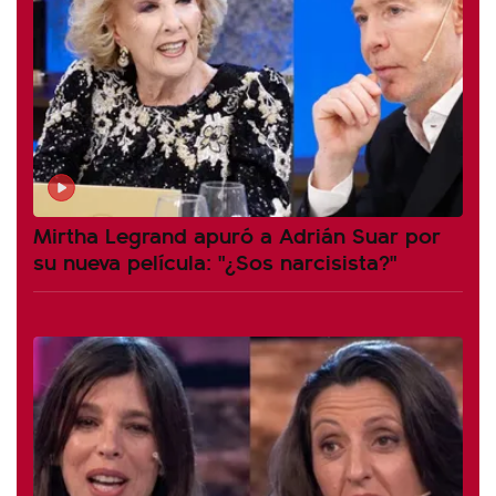
Mirtha Legrand apuró a Adrián Suar por
su nueva película: "¿Sos narcisista?"